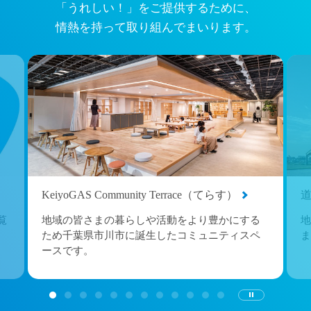
「うれしい！」をご提供するために、
情熱を持って取り組んでまいります。
KeiyoGAS Community Terrace（てらす）
覧
地域の皆さまの暮らしや活動をより豊かにする
地
ため千葉県市川市に誕生したコミュニティスペ
ま
ースです。