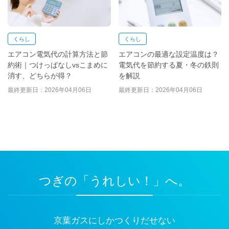
くらし
くらし
エアコン電気代の計算方法と節
エアコンの最適な設定温度は？
約術｜つけっぱなしvsこまめに
電気代を節約する夏・冬の鉄則
消す、どちらが得？
を解説
最終更新日：2026年04月06日
最終更新日：2026年04月06日
つぎの「うれしい！」へ。
京葉ガスにしかつくりだせない