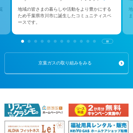
覧
地域の皆さまの暮らしや活動をより豊かにする
地
ため千葉県市川市に誕生したコミュニティスペ
ま
ースです。
京葉ガスの取り組みをみる