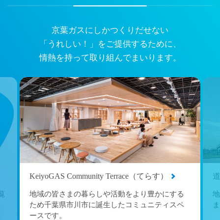
京葉ガスにしかつくりだせない
「うれしい！」をご提供するために、
情熱を持って取り組んでまいります。
KeiyoGAS Community Terrace（てらす）
覧
地域の皆さまの暮らしや活動をより豊かにする
地
ため千葉県市川市に誕生したコミュニティスペ
ま
ースです。