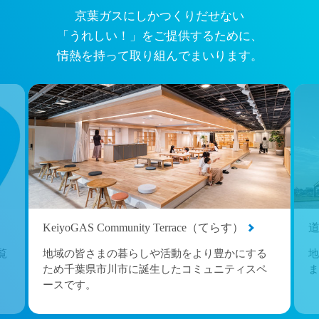
京葉ガスにしかつくりだせない
「うれしい！」をご提供するために、
情熱を持って取り組んでまいります。
KeiyoGAS Community Terrace（てらす）
覧
地域の皆さまの暮らしや活動をより豊かにする
地
ため千葉県市川市に誕生したコミュニティスペ
ま
ースです。