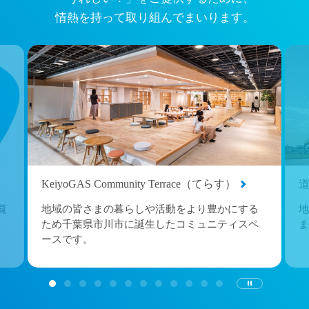
情熱を持って取り組んでまいります。
KeiyoGAS Community Terrace（てらす）
覧
地域の皆さまの暮らしや活動をより豊かにする
地
ため千葉県市川市に誕生したコミュニティスペ
ま
ースです。