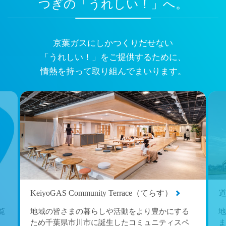
つぎの「うれしい！」へ。
京葉ガスにしかつくりだせない
「うれしい！」をご提供するために、
情熱を持って取り組んでまいります。
KeiyoGAS Community Terrace（てらす）
覧
地域の皆さまの暮らしや活動をより豊かにする
地
ため千葉県市川市に誕生したコミュニティスペ
ま