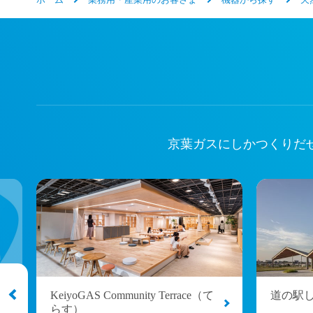
京葉ガスにしかつくりだ
KeiyoGAS Community Terrace（て
道の駅
らす）