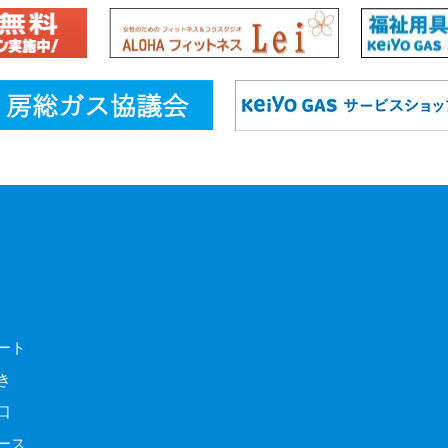
ート
き
口
ース