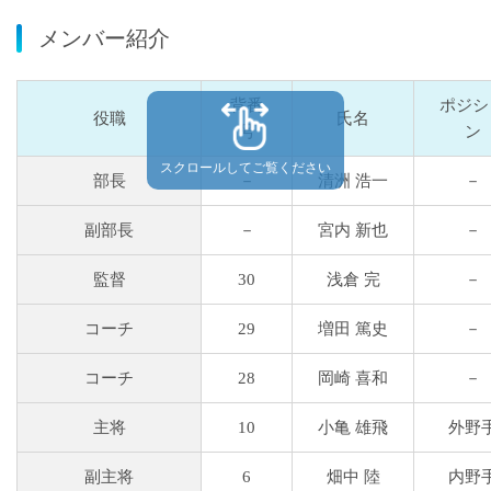
メンバー紹介
背番
ポジシ
役職
氏名
号
ン
スクロールしてご覧ください
部長
－
清洲 浩一
－
副部長
－
宮内 新也
－
監督
30
浅倉 完
－
コーチ
29
増田 篤史
－
コーチ
28
岡崎 喜和
－
主将
10
小亀 雄飛
外野
副主将
6
畑中 陸
内野