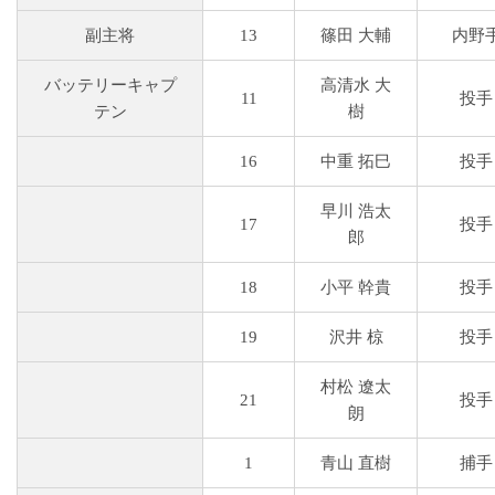
副主将
13
篠田 大輔
内野
バッテリーキャプ
高清水 大
11
投手
テン
樹
16
中重 拓巳
投手
早川 浩太
17
投手
郎
18
小平 幹貴
投手
19
沢井 椋
投手
村松 遼太
21
投手
朗
1
青山 直樹
捕手