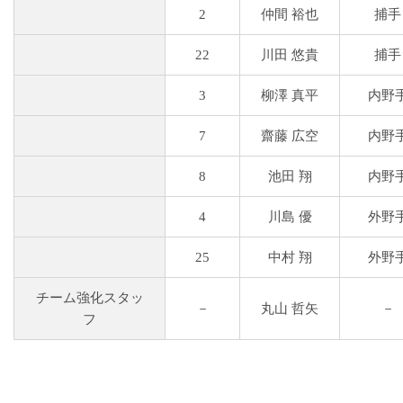
2
仲間 裕也
捕手
22
川田 悠貴
捕手
3
柳澤 真平
内野
7
齋藤 広空
内野
8
池田 翔
内野
4
川島 優
外野
25
中村 翔
外野
チーム強化スタッ
－
丸山 哲矢
－
フ