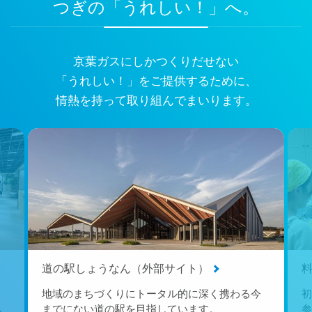
つぎの「うれしい！」へ。
京葉ガスにしかつくりだせない
「うれしい！」をご提供するために、
情熱を持って取り組んでまいります。
道の駅しょうなん（外部サイト）
る
地域のまちづくりにトータル的に深く携わる今
初
ペ
までにない道の駅を目指しています。
参