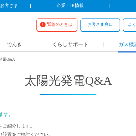
お客さま
企業・IR情報
緊急のときは
お客さま窓口
よ
でんき
くらしサポート
ガス機
発電Q&A
太陽光発電Q&A
ます。
をご紹介します。
ひ設置をご検討ください。