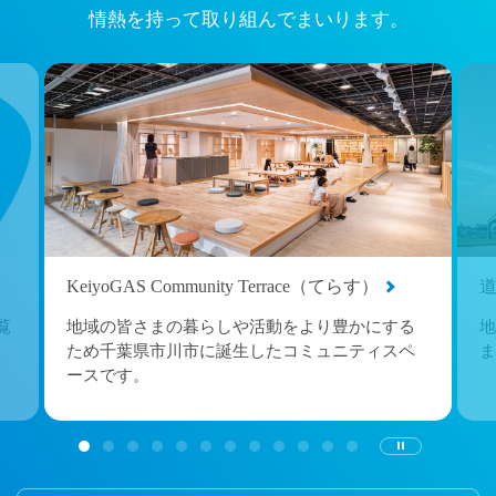
情熱を持って取り組んでまいります。
KeiyoGAS Community Terrace（てらす）
覧
地域の皆さまの暮らしや活動をより豊かにする
地
ため千葉県市川市に誕生したコミュニティスペ
ま
ースです。