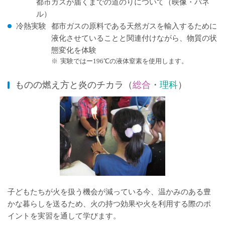
都市ガスが届くまでの道のりについて（映像・パネ
ル）
冷熱実験
都市ガスの原料である天然ガスを輸入するために
液化させていることと関連付けながら、物質の状
態変化を体験
※
実験ではー196℃の液体窒素を使用します。
ものの燃え方と炎のチカラ（
総合
・
理科
）
子どもたちが火を扱う機会が減っている今、温かみのある豊
かな暮らしを送るため、火の持つ効果や火を利用する際のポ
イントを実習を通して学びます。