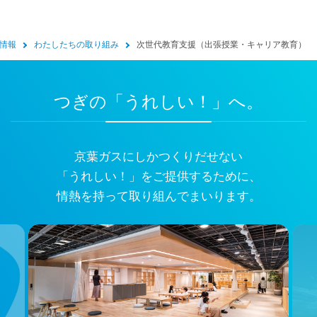
R情報
わたしたちの取り組み
次世代教育支援（出張授業・キャリア教育）
つぎの「うれしい！」へ。
京葉ガスにしかつくりだせない
「うれしい！」をご提供するために、
情熱を持って取り組んでまいります。