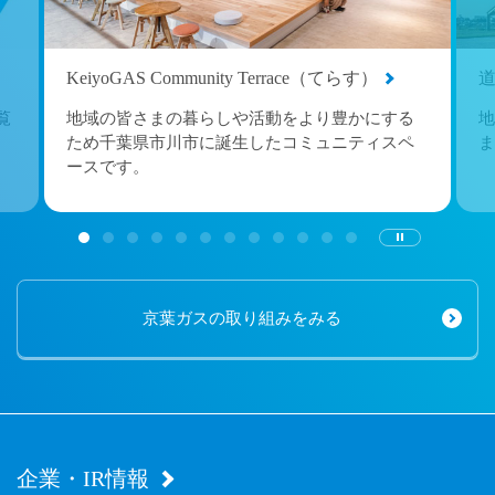
KeiyoGAS Community Terrace（てらす）
覧
地域の皆さまの暮らしや活動をより豊かにする
地
ため千葉県市川市に誕生したコミュニティスペ
ま
ースです。
京葉ガスの取り組みをみる
企業・IR情報