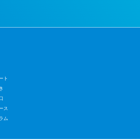
ート
き
口
ース
ラム