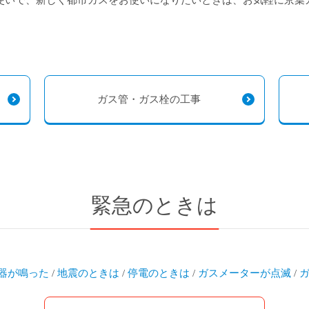
使いで、新しく都市ガスをお使いになりたいときは、お気軽に京葉
ガス管・ガス栓の工事
緊急のときは
器が鳴った
/
地震のときは
/
停電のときは
/
ガスメーターが点滅
/