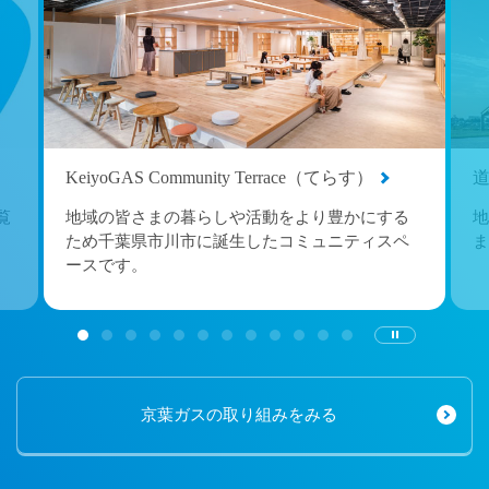
KeiyoGAS Community Terrace（てらす）
覧
地域の皆さまの暮らしや活動をより豊かにする
地
ため千葉県市川市に誕生したコミュニティスペ
ま
ースです。
京葉ガスの取り組みをみる