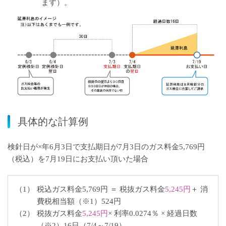
ます）。
具体的な計算例
検針日が×年6月3日で支払期日が7月3日のガス料金5,769円
（税込）を7月19日にお支払い頂いた場合
（1）
税込ガス料金5,769円 ＝
税抜
ガス料金
5,245円
＋ 消
費税相当額（※1）524円
（2）
税抜
ガス料金
5,245円
× 利率
0.0274
％ × 経過日数
（※2）
16
日（7/4～7/19）