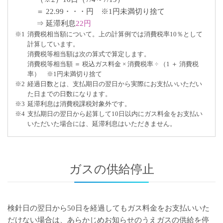
＝ 22.99・・・円 ※1円未満切り捨て
⇒ 延滞利息
22円
※1
消費税相当額について。上の計算例では消費税率10％として
計算しています。
消費税等相当額は次の算式で算定します。
消費税等相当額 ＝ 税込ガス料金 × 消費税率 ÷ （1 ＋ 消費税
率） ※1円未満切り捨て
※2
経過日数とは、支払期日の翌日から実際にお支払いいただい
た日までの日数になります。
※3
延滞利息は消費税課税対象外です。
※4
支払期日の翌日から起算して10日以内にガス料金をお支払い
いただいた場合には、延滞利息はいただきません。
ガスの供給停止
検針日の翌日から50日を経過してもガス料金をお支払いいた
だけない場合は、あらかじめお知らせのうえガスの供給を停